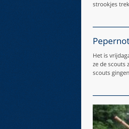
strookjes tre
Pepernot
Het is vrijdag
ze de scouts 
scouts ginge