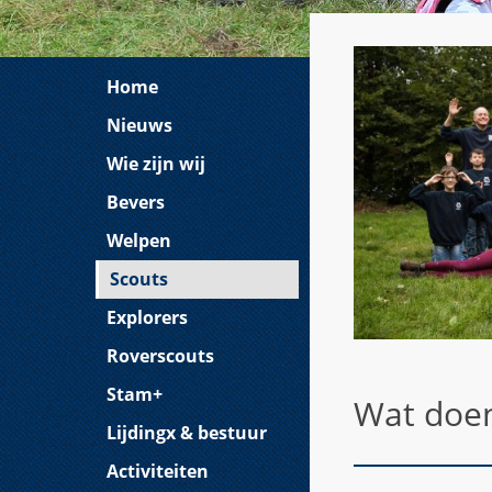
Home
Nieuws
Wie zijn wij
Bevers
Welpen
Scouts
Explorers
Roverscouts
Stam+
Wat doen
Lijdingx & bestuur
Activiteiten