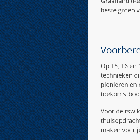
Graafland (Re
beste groep v
Voorbere
Op 15, 16 en 
technieken di
pionieren en 
toekomstboom,
Voor de rsw k
thuisopdracht
maken voor je