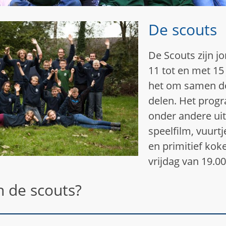
De scouts
De Scouts zijn jo
11 tot en met 15
het om samen do
delen. Het prog
onder andere ui
speelfilm, vuurt
en primitief ko
vrijdag van 19.00
 de scouts?