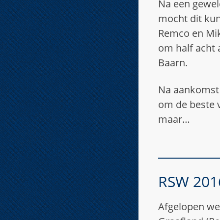
Na een geweld
mocht dit kun
Remco en Mik
om half acht 
Baarn.
Na aankomst v
om de beste 
maar…
RSW 201
Afgelopen we