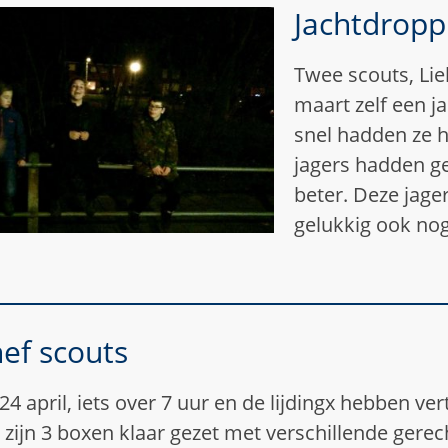
Jachtdropp
Twee scouts, Lie
maart zelf een j
snel hadden ze h
jagers hadden g
beter. Deze jager
gelukkig ook nog
ef scouts
 24 april, iets over 7 uur en de lijdingx hebben v
 zijn 3 boxen klaar gezet met verschillende gere