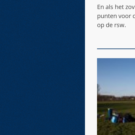
En als het zov
punten voor d
op de rsw.