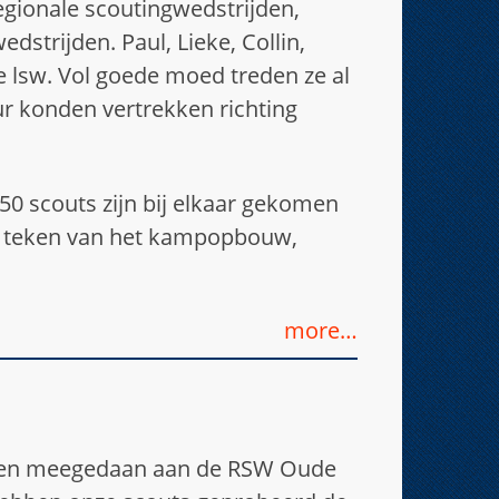
egionale scoutingwedstrijden,
dstrijden. Paul, Lieke, Collin,
lsw. Vol goede moed treden ze al
r konden vertrekken richting
650 scouts zijn bij elkaar gekomen
n teken van het kampopbouw,
more…
eren meegedaan aan de RSW Oude