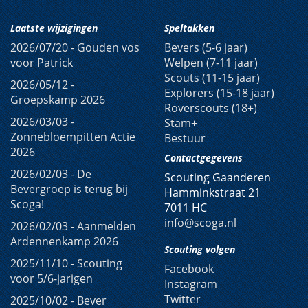
Laatste wijzigingen
Speltakken
2026/07/20 -
Gouden vos
Bevers (5-6 jaar)
voor Patrick
Welpen (7-11 jaar)
Scouts (11-15 jaar)
2026/05/12 -
Explorers (15-18 jaar)
Groepskamp 2026
Roverscouts (18+)
2026/03/03 -
Stam+
Zonnebloempitten Actie
Bestuur
2026
Contactgegevens
2026/02/03 -
De
Scouting Gaanderen
Bevergroep is terug bij
Hamminkstraat 21
Scoga!
7011 HC
info
@scoga
.nl
2026/02/03 -
Aanmelden
Ardennenkamp 2026
Scouting volgen
2025/11/10 -
Scouting
Facebook
voor 5/6-jarigen
Instagram
Twitter
2025/10/02 -
Bever