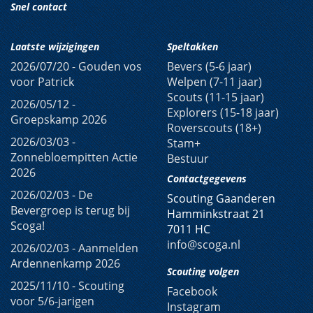
Snel contact
Laatste wijzigingen
Speltakken
2026/07/20 -
Gouden vos
Bevers (5-6 jaar)
voor Patrick
Welpen (7-11 jaar)
Scouts (11-15 jaar)
2026/05/12 -
Explorers (15-18 jaar)
Groepskamp 2026
Roverscouts (18+)
2026/03/03 -
Stam+
Zonnebloempitten Actie
Bestuur
2026
Contactgegevens
2026/02/03 -
De
Scouting Gaanderen
Bevergroep is terug bij
Hamminkstraat 21
Scoga!
7011 HC
info
@scoga
.nl
2026/02/03 -
Aanmelden
Ardennenkamp 2026
Scouting volgen
2025/11/10 -
Scouting
Facebook
voor 5/6-jarigen
Instagram