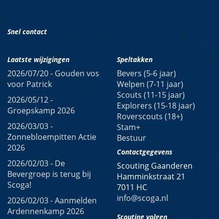
Snel contact
Laatste wijzigingen
Speltakken
2026/07/20 -
Gouden vos
Bevers (5-6 jaar)
voor Patrick
Welpen (7-11 jaar)
Scouts (11-15 jaar)
2026/05/12 -
Explorers (15-18 jaar)
Groepskamp 2026
Roverscouts (18+)
2026/03/03 -
Stam+
Zonnebloempitten Actie
Bestuur
2026
Contactgegevens
2026/02/03 -
De
Scouting Gaanderen
Bevergroep is terug bij
Hamminkstraat 21
Scoga!
7011 HC
info
@scoga
.nl
2026/02/03 -
Aanmelden
Ardennenkamp 2026
Scouting volgen